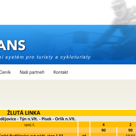
í systém pro turisty a cykloturisty
Ceník
Naši partneři
Kontakt