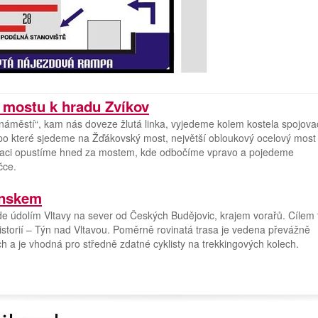
mostu k hradu Zvíkov
, náměstí“, kam nás doveze žlutá linka, vyjedeme kolem kostela spojova
9, po které sjedeme na Žďákovský most, největší obloukový ocelový most
aci opustíme hned za mostem, kde odbočíme vpravo a pojedeme
čce.
ýnskem
de údolím Vltavy na sever od Českých Budějovic, krajem vorařů. Cílem 
storií – Týn nad Vltavou. Poměrně rovinatá trasa je vedena převážně
h a je vhodná pro středně zdatné cyklisty na trekkingových kolech.