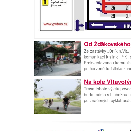
Od Žďákovského 
Ze zastávky „Orlík n.Vlt.
komunikací k silnici I/1
Frekventovanou komunik
po červené turistické zna
Na kole Vltavot
Trasa tohoto výletu pove
bude město s hlubokou hi
po značených cyklotrasác