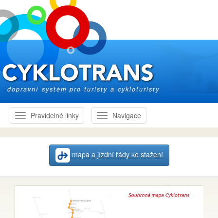
dopravní systém pro turisty a cykloturisty
Pravidelné linky
Navigace
mapa a jízdní řády ke stažení