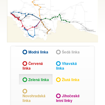
Modrá linka
Šedá linka
Červená
Vltavská
linka
linka
Zelená linka
Žlutá linka
Novohradská
Jihočeské
linka
letní linky