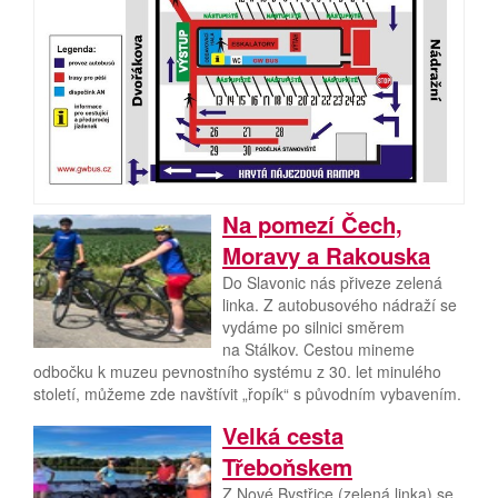
Na pomezí Čech,
Moravy a Rakouska
Do Slavonic nás přiveze zelená
linka. Z autobusového nádraží se
vydáme po silnici směrem
na Stálkov. Cestou mineme
odbočku k muzeu pevnostního systému z 30. let minulého
století, můžeme zde navštívit „řopík“ s původním vybavením.
Velká cesta
Třeboňskem
Z Nové Bystřice (zelená linka) se