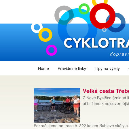
dopravn
Home
Pravidelné linky
Tipy na výlety
Velká cesta Tře
Z Nové Bystřice (zelená 
přiblížíme k nejsevernějš
Pokračujeme po trase č. 322 kolem Bublavé skály a 