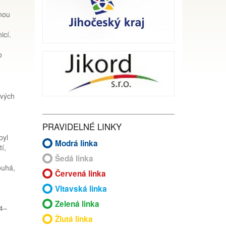
enou
icí.
o
ových
PRAVIDELNÉ LINKY
byl
Modrá linka
í,
Šedá linka
ouhá,
Červená linka
Vltavská linka
Zelená linka
34–
Žlutá linka