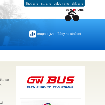
jihotrans
sttrans
cyklotrans
skitrans
mapa a jízdní řády ke stažení
áku se
y.
ží