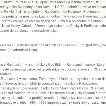
u hráze. Po trase č. 1010 opustíme Staňkov a lesními cestami, tzv.
 kolem rybníka Svobodný až na Novou Huť. Zde odbočíme vlevo na červ
škov. Po klidné silnici projedeme Rapšachem do Halámek. Překonáme
é, co přejedeme most přes Lužnici, odbočíme vpravo do Dvorů nad Lužn
í trať z Českých Velenic do Veselí nad Lužnicí a pojedeme malebnou
anici Nové Hrady. Odtud můžeme odjet vlakem do Českých Budějovic neb
upíme do autobusu novohradské linky.
ská kola. Cestu lze variantně ukončit ve Dvorech n. Luž. (trať 226), N
dech (novohradská linka).
nice s Rakouskem v nadmořské výšce 588 m. Renesanční zámek, který 
městě začíná trať úzkokolejné železnice, vybudované koncem 19. stolet
Obrataně.
 ČR, založený v roce 1550. Zemní sypaná hráz 14 m vysoká a 160 m dl
rů. Severovýchodní břeh je součástí státní hranice s Rakouskem.
radských hor, pocházející z roku 1279. Starý hrad z konce 13. století
 kostel svatého Petra a Pavla s klášterem servitů. Na západní straně
oviny 16. století, na protější straně náměstí je tzv. rezidence z let 16
 Buquoyové v letech 1801–1810 empírový zámek umístěný v rozsáhlém