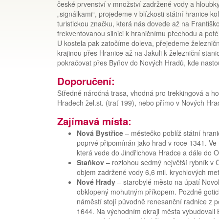
české prvenství v množství zadržené vody a hloubky 
„signálkami“, projedeme v blízkosti státní hranice
turistickou značku, která nás dovede až na Franti
frekventovanou silnici k hraničnímu přechodu a pot
U kostela pak zatočíme doleva, přejedeme železničn
krajinou přes Hranice až na Jakuli k železniční st
pokračovat přes Byňov do Nových Hradů, kde nasto
Doporučení:
Středně náročná trasa, vhodná pro trekkingová a hor
Hradech žel.st. (trať 199), nebo přímo v Nových Hra
Zajímavá místa:
Nová Bystřice
– městečko poblíž státní hra
poprvé připomínán jako hrad v roce 1341. Ve 
která vede do Jindřichova Hradce a dále do 
Staňkov
– rozlohou sedmý největší rybník v
objem zadržené vody 6,6 mil. krychlových met
Nové Hrady
– starobylé město na úpatí Novoh
obklopený mohutným příkopem. Pozdně gotický
náměstí stojí původně renesanční radnice z pol
1644. Na východním okraji města vybudovali