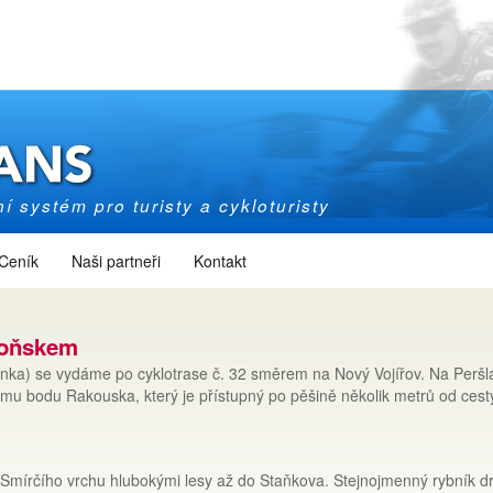
í systém pro turisty a cykloturisty
Ceník
Naši partneři
Kontakt
boňskem
linka) se vydáme po cyklotrase č. 32 směrem na Nový Vojířov. Na Peršl
ímu bodu Rakouska, který je přístupný po pěšině několik metrů od cest
Smírčího vrchu hlubokými lesy až do Staňkova. Stejnojmenný rybník dr